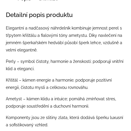
Detailní popis produktu
Elegantní a nadčasový náhrdelník kombinuje jemnost perel s
třpytem křišťálu a fialovými tóny ametystu. Díky navlečení na
jemném šperkařském hedvábí působí šperk lehce, vzdušně a
velmi elegantně.
Perly – symbol čistoty, harmonie a ženskosti; podporují vnitřní
klid a eleganci.
Křišťál – kámen energie a harmonie; podporuje pozitivní
energii, čistotu mysli a celkovou rovnováhu.
Ametyst – kámen klidu a intuice; pomáhá zmírňovat stres,
podporuje soustředění a duchovní harmonii.
Komponenty jsou ze slitiny zlata, která dodává šperku luxusní
a sofistikovaný vzhled.