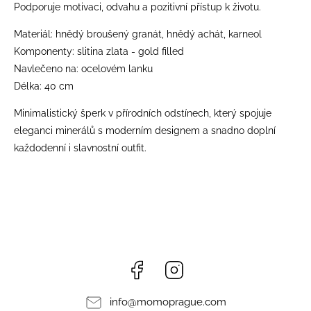
Podporuje motivaci, odvahu a pozitivní přístup k životu.
Materiál: hnědý broušený granát, hnědý achát, karneol
Komponenty: slitina zlata - gold filled
Navlečeno na: ocelovém lanku
Délka: 40 cm
Minimalistický šperk v přírodních odstínech, který spojuje
eleganci minerálů s moderním designem a snadno doplní
každodenní i slavnostní outfit.
Facebook
Instagram
info
@
momoprague.com