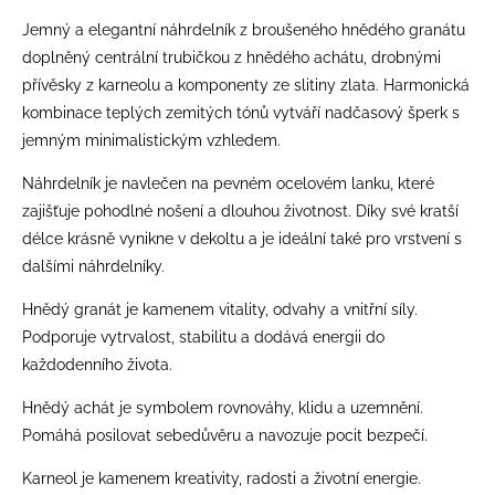
Jemný a elegantní náhrdelník z broušeného hnědého granátu
doplněný centrální trubičkou z hnědého achátu, drobnými
přívěsky z karneolu a komponenty ze slitiny zlata. Harmonická
kombinace teplých zemitých tónů vytváří nadčasový šperk s
jemným minimalistickým vzhledem.
Náhrdelník je navlečen na pevném ocelovém lanku, které
zajišťuje pohodlné nošení a dlouhou životnost. Díky své kratší
délce krásně vynikne v dekoltu a je ideální také pro vrstvení s
dalšími náhrdelníky.
Hnědý granát je kamenem vitality, odvahy a vnitřní síly.
Podporuje vytrvalost, stabilitu a dodává energii do
každodenního života.
Hnědý achát je symbolem rovnováhy, klidu a uzemnění.
Pomáhá posilovat sebedůvěru a navozuje pocit bezpečí.
Karneol je kamenem kreativity, radosti a životní energie.