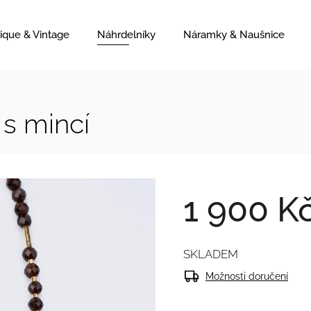
ique & Vintage
Náhrdelníky
Náramky & Naušnice
 s mincí
1 900 K
SKLADEM
Možnosti doručení