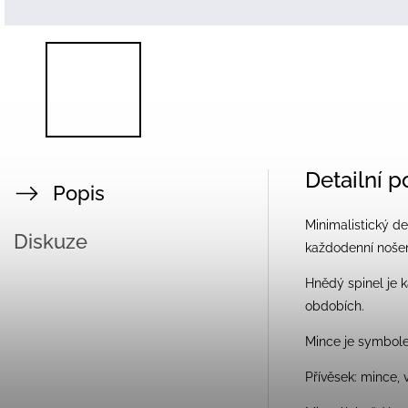
Detailní 
Popis
Minimalistický d
Diskuze
každodenní nošení 
Hnědý spinel je k
obdobích.
Mince je symbole
Přívěsek: mince, 