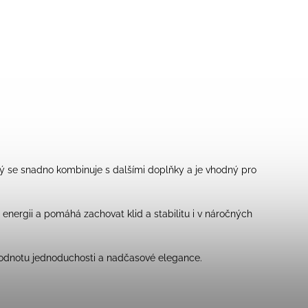
rý se snadno kombinuje s dalšími doplňky a je vhodný pro
á energii a pomáhá zachovat klid a stabilitu i v náročných
á hodnotu jednoduchosti a nadčasové elegance.