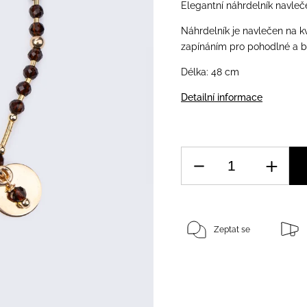
Elegantní náhrdelník navle
Náhrdelník je navlečen na 
zapínáním pro pohodlné a b
Délka: 48 cm
Detailní informace
Zeptat se