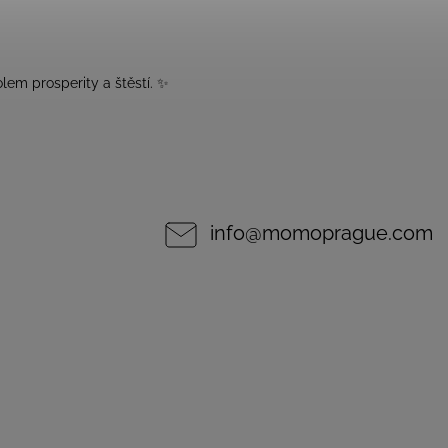
em prosperity a štěstí. ✨
info
@
momoprague.com