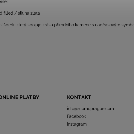
inel
filled / slitina zlata
í šperk, který spojuje krásu přírodního kamene s nadčasovým symbol
ONLINE PLATBY
KONTAKT
info
@
momoprague.com
Facebook
Instagram