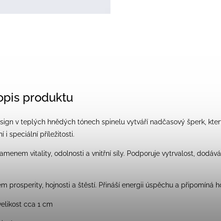
popis produktu
esign v teplých hnědých tónech spinelu vytváří nadčasový šperk, kte
i speciální příležitosti.
amenem vitality, odolnosti a vnitřní síly. Podporuje vytrvalost, dodáv
m prosperity, hojnosti a štěstí. Přináší energii úspěchu a připomín
velikost cca 1 cm