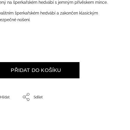
čený na šperkařském hedvábí s jemným přívěskem mince.
kvalitním šperkařském hedvábí a zakončen klasickým
ezpečné nošení.
PŘIDAT DO KOŠÍKU
Hlídat
Sdílet