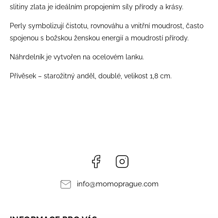
slitiny zlata je ideálním propojením síly přírody a krásy.
Perly symbolizují čistotu, rovnováhu a vnitřní moudrost, často
spojenou s božskou ženskou energií a moudrostí přírody.
Náhrdelník je vytvořen na ocelovém lanku.
Přívěsek – starožitný anděl, doublé, velikost 1,8 cm.
Facebook
Instagram
info
@
momoprague.com