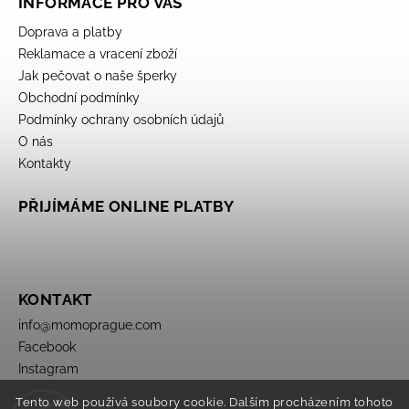
INFORMACE PRO VÁS
Doprava a platby
Reklamace a vracení zboží
Jak pečovat o naše šperky
Obchodní podmínky
Podmínky ochrany osobních údajů
O nás
Kontakty
PŘIJÍMÁME ONLINE PLATBY
KONTAKT
info
@
momoprague.com
Facebook
Instagram
Tento web používá soubory cookie. Dalším procházením tohoto