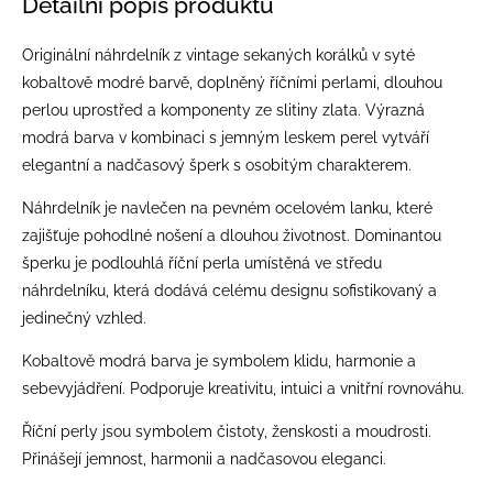
Detailní popis produktu
Originální náhrdelník z vintage sekaných korálků v syté
kobaltově modré barvě, doplněný říčními perlami, dlouhou
perlou uprostřed a komponenty ze slitiny zlata. Výrazná
modrá barva v kombinaci s jemným leskem perel vytváří
elegantní a nadčasový šperk s osobitým charakterem.
Náhrdelník je navlečen na pevném ocelovém lanku, které
zajišťuje pohodlné nošení a dlouhou životnost. Dominantou
šperku je podlouhlá říční perla umístěná ve středu
náhrdelníku, která dodává celému designu sofistikovaný a
jedinečný vzhled.
Kobaltově modrá barva je symbolem klidu, harmonie a
sebevyjádření. Podporuje kreativitu, intuici a vnitřní rovnováhu.
Říční perly jsou symbolem čistoty, ženskosti a moudrosti.
Přinášejí jemnost, harmonii a nadčasovou eleganci.