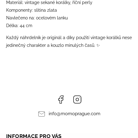
Materiál: vintage sekané korálky, říční perly
Komponenty: slitina zlata
Navlečeno na: ocelovém lanku
Délka: 44 cm
Každý náhrdelník je originál a díky použití vintage korálků nese
jedinečný charakter a kouzlo minulých časů. ✨
Facebook
Instagram
info
@
momoprague.com
INFORMACE PRO VÁS