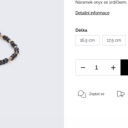
Náramek onyx se srdíčkem.
Detailní informace
Délka
16,5 cm
17,5 cm
Zeptat se