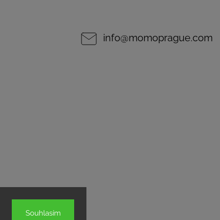
info
@
momoprague.com
Souhlasím