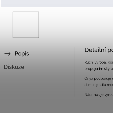
Detailní 
Popis
Ruční výroba. Ko
Diskuze
propojením síly p
Onyx podporuje e
stimuluje sílu m
Náramek je vyro