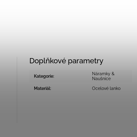
Doplňkové parametry
Náramky &
Kategorie
:
Naušnice
Materiál
:
Ocelové lanko