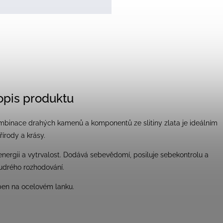
popis produktu
mbinace drahých kamenů a komponentů ze slitiny zlata je ideálním
řírody a krásy.
nergii a vytrvalost. Dodává sebevědomí, posiluje sebekontrolu a
oudrého rozhodování.
ben na ocelovém lanku.