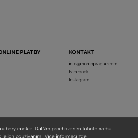
ONLINE PLATBY
KONTAKT
info
@
momoprague.com
Facebook
Instagram
soubory cookie. Dalším procházením tohoto webu
s jejich používáním.. Více informací
zde
.