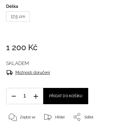
Délka
17,5 cm
1 200 Kč
SKLADEM
Možnosti doručení
PŘIDAT DO KOŠÍKU
Zeptat se
Hlídat
Sdílet